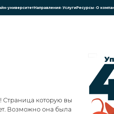
айн-университет
Направления
Услуги
Ресурсы
О компа
к! Страница которую вы
ет. Возможно она была